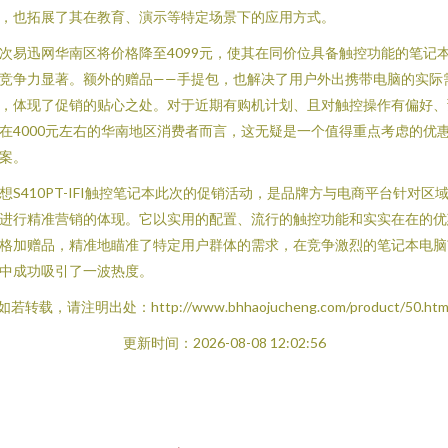
，也拓展了其在教育、演示等特定场景下的应用方式。
次易迅网华南区将价格降至4099元，使其在同价位具备触控功能的笔记
竞争力显著。额外的赠品——手提包，也解决了用户外出携带电脑的实际
，体现了促销的贴心之处。对于近期有购机计划、且对触控操作有偏好、
在4000元左右的华南地区消费者而言，这无疑是一个值得重点考虑的优
案。
想S410PT-IFI触控笔记本此次的促销活动，是品牌方与电商平台针对区
进行精准营销的体现。它以实用的配置、流行的触控功能和实实在在的优
格加赠品，精准地瞄准了特定用户群体的需求，在竞争激烈的笔记本电脑
中成功吸引了一波热度。
如若转载，请注明出处：http://www.bhhaojucheng.com/product/50.htm
更新时间：2026-08-08 12:02:56