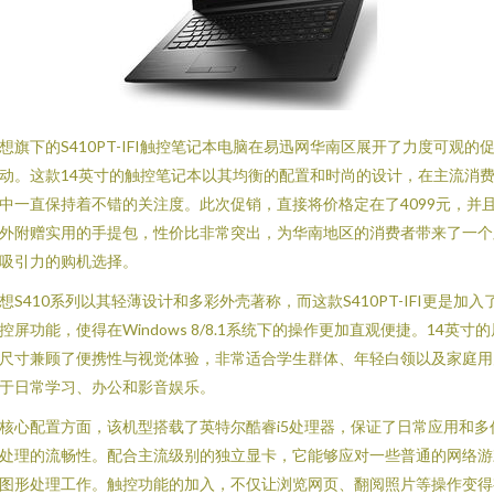
想旗下的S410PT-IFI触控笔记本电脑在易迅网华南区展开了力度可观的
动。这款14英寸的触控笔记本以其均衡的配置和时尚的设计，在主流消
中一直保持着不错的关注度。此次促销，直接将价格定在了4099元，并
外附赠实用的手提包，性价比非常突出，为华南地区的消费者带来了一个
吸引力的购机选择。
想S410系列以其轻薄设计和多彩外壳著称，而这款S410PT-IFI更是加入
控屏功能，使得在Windows 8/8.1系统下的操作更加直观便捷。14英寸的
尺寸兼顾了便携性与视觉体验，非常适合学生群体、年轻白领以及家庭用
于日常学习、办公和影音娱乐。
核心配置方面，该机型搭载了英特尔酷睿i5处理器，保证了日常应用和多
处理的流畅性。配合主流级别的独立显卡，它能够应对一些普通的网络游
图形处理工作。触控功能的加入，不仅让浏览网页、翻阅照片等操作变得